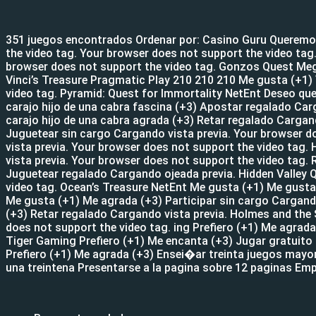
351 juegos encontrados Ordenar por: Casino Guru Queremos 
the video tag. Your browser does not support the video ta
browser does not support the video tag. Gonzos Quest Meg
Vinci’s Treasure Pragmatic Play 210 210 210 Me gusta (+1) 
video tag. Pyramid: Quest for Immortality NetEnt Deseo qu
carajo hijo de una cabra fascina (+3) Apostar regalado Car
carajo hijo de una cabra agrada (+3) Retar regalado Cargan
Juguetear sin cargo Cargando vista previa. Your browser do
vista previa. Your browser does not support the video tag.
vista previa. Your browser does not support the video tag.
Juguetear regalado Cargando ojeada previa. Hidden Valley 
video tag. Ocean’s Treasure NetEnt Me gusta (+1) Me gusta
Me gusta (+1) Me agrada (+3) Participar sin cargo Cargando
(+3) Retar regalado Cargando vista previa. Holmes and the
does not support the video tag. ing Prefiero (+1) Me agra
Tiger Gaming Prefiero (+1) Me encanta (+3) Jugar gratuito
Prefiero (+1) Me agrada (+3) Ensei�ar treinta juegos mayo
una treintena Presentarse a la pagina sobre 12 paginas Emp