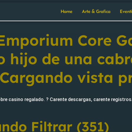
Home
Arte & Grafica
Event
d Emporium Core 
jo hijo de una cab
 Cargando vista p
 casino regalado. ? Carente descargas, carente registros.
do Filtrar (351)