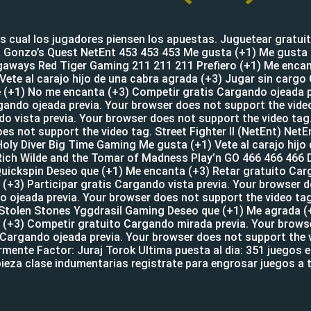
cual los jugadores piensen los apuestas. Juguetear gratuit
g. Gonzo’s Quest NetEnt 453 453 453 Me gusta (+1) Me gusta 
aways Red Tiger Gaming 211 211 211 Prefiero (+1) Me encant
Vete al carajo hijo de una cabra agrada (+3) Jugar sin carg
e (+1) No me encanta (+3) Competir gratis Cargando ojeada p
gando ojeada previa. Your browser does not support the video
do vista previa. Your browser does not support the video ta
es not support the video tag. Street Fighter II (NetEnt) Ne
 Holy Diver Big Time Gaming Me gusta (+1) Vete al carajo hij
 Rich Wilde and the Tomar of Madness Play’n GO 466 466 466 D
Quickspin Deseo que (+1) Me encanta (+3) Retar gratuito Car
 (+3) Participar gratis Cargando vista previa. Your browse
 ojeada previa. Your browser does not support the video tag
 Stolen Stones Yggdrasil Gaming Deseo que (+1) Me agrada (
da (+3) Competir gratuito Cargando mirada previa. Your brow
 Cargando ojeada previa. Your browser does not support the 
rmente Factor: Juraj Torok Ultima puesta al dia: 351 juegos
ieza clase indumentarias registrate para engrosar juegos a t