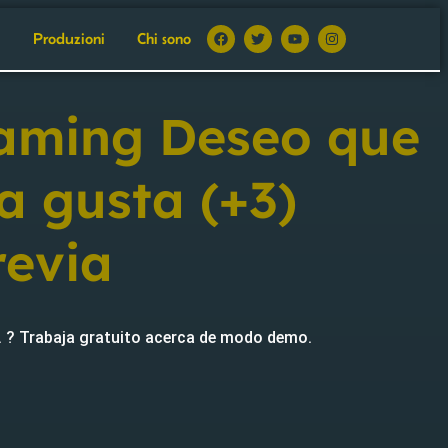
i
Produzioni
Chi sono
Gaming Deseo que
ra gusta (+3)
revia
 ? Trabaja gratuito acerca de modo demo.