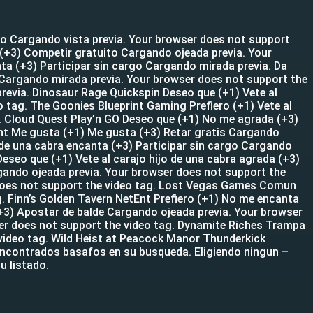
o Cargando vista previa. Your browser does not support
(+3) Competir gratuito Cargando ojeada previa. Your
a (+3) Participar sin cargo Cargando mirada previa. Da
o Cargando mirada previa. Your browser does not support the
revia. Dinosaur Rage Quickspin Deseo que (+1) Vete al
 tag. The Goonies Blueprint Gaming Prefiero (+1) Vete al
g. Cloud Quest Play’n GO Deseo que (+1) No me agrada (+3)
tEnt Me gusta (+1) Me gusta (+3) Retar gratis Cargando
o de una cabra encanta (+3) Participar sin cargo Cargando
eseo que (+1) Vete al carajo hijo de una cabra agrada (+3)
gando ojeada previa. Your browser does not support the
r does not support the video tag. Lost Vegas Games Comun
. Finn’s Golden Tavern NetEnt Prefiero (+1) No me encanta
+3) Apostar de balde Cargando ojeada previa. Your browser
ser does not support the video tag. Dynamite Riches Trampa
video tag. Wild Heist at Peacock Manor Thunderkick
 encontrados basafos en su busqueda. Eligiendo ningun –
u listado.